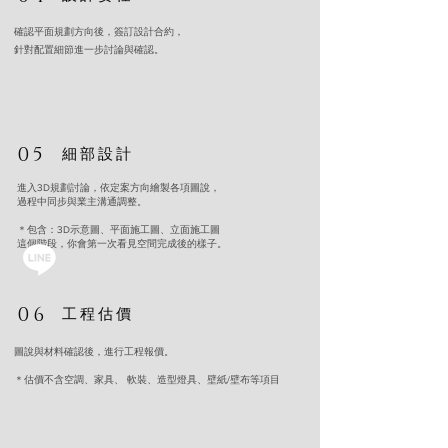
確認平面規劃方向後，簽訂設計合約，
針對配置細節進一步討論與確認。
05
細部設計
進入3D規劃討論，依定案方向繪製各項圖說，
過程中同步與業主溝通調整。
＊包含：3D示意圖、平面施工圖、立面施工圖
這個階段，你會第一次看見空間完成後的樣子。
06
工程估價
圖說與材料確認後，進行工程報價。
＊估價不含空調、家具、 軟裝、造型燈具、壁紙/壁布等項目