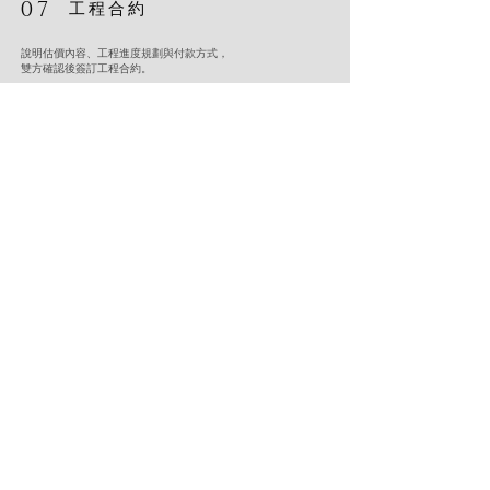
07
工程合約
說明估價內容、工程進度規劃與付款方式，
雙方確認後簽訂工程合約。
合約簽訂，代表彼此充分信任，正式進入工程階段。
08
完工交屋
工程結束，由設計師陪同驗收交屋，
確認每個細節都符合設計定案後結案。
從第一次聊聊，到走進完工的空間，這段
過程，我會全程陪你走過。
有任何疑問，或想了解自己的需求適合哪種服務？ 歡迎透