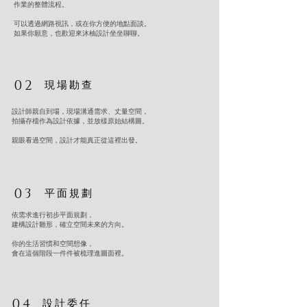
作業的整體流程。
可以透過網路視訊，或在你方便的地點面談。
如果你願意，也歡迎來沐柚設計坐坐聊聊。
02
現場勘查
設計師親自到場，現場溝通需求、丈量空間，
拍攝存檔作為設計依據，並放樣原始結構圖。
親眼看過空間，設計才能真正從這裡出發。
03
平面規劃
依需求進行初步平面規劃，
建構設計雛形，確立空間未來的方向。
你的生活習慣和空間想像，
會在這個階段一件件被梳理進圖面裡。
04
設計委任